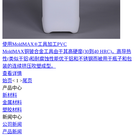
使用MoldMAX®工具加工PVC
MoldMAX铜铍合金工具由于其高硬度(30到40 HRC)，高导热
性(类似于铝)和耐腐蚀性能优于铝和不锈钢而被用于瓶子和包
装的连续挤压吹塑成型。
查看详情
始页
<
1
>
尾页
产品中心
新材料
金属材料
塑胶材料
新闻中心
公司新闻
产品新闻